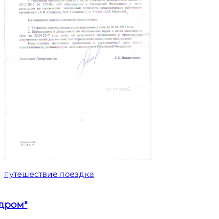
путешествие поездка
дром"